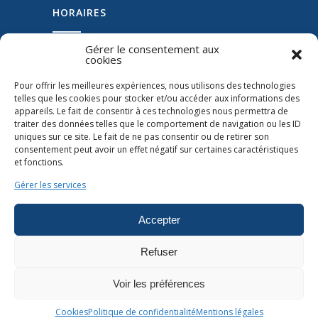
HORAIRES
Gérer le consentement aux
Lundi : 8h00-12h00 / 14h00-18h00
cookies
Mardi : 8h00-12h00 / 14h00-18h00
Pour offrir les meilleures expériences, nous utilisons des technologies
Mercredi : 8h00-12h00 / 14h00-18h00
telles que les cookies pour stocker et/ou accéder aux informations des
Jeudi : 8h00-12h00 / 14h00-18h00
appareils. Le fait de consentir à ces technologies nous permettra de
traiter des données telles que le comportement de navigation ou les ID
Vendredi : 8h00-12h00
uniques sur ce site. Le fait de ne pas consentir ou de retirer son
Samedi : Fermé
consentement peut avoir un effet négatif sur certaines caractéristiques
et fonctions.
Gérer les services
© Copyright 2026 Garage Viallant | Tous
Accepter
droits réservés |
Politique de confidentialité
|
Mentions légales
|
Plan du site
Refuser
Garagiste à Nice Ouest
|
Carrosserie/Peinture
à Nice Ouest
|
Entretien/Mécanique à Nice
Voir les préférences
Ouest
|
Peinture personnalisée à Nice Ouest
Cookies
Politique de confidentialité
Mentions légales